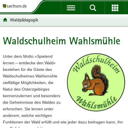
P
P
H
F
o
o
a
o
r
r
u
o
Waldpädagogik
t
t
p
t
a
a
t
e
l
l
i
r
Waldschulheim Wahlsmühle
Hauptinhalt
ü
n
n
-
b
a
h
B
e
v
a
e
Unter dem Motto »Spielend
r
i
l
r
lernen – entdecke den Wald«
g
g
t
e
bestehen für die Gäste des
r
a
i
Waldschulheimes Wahlsmühle
e
t
c
vielfältige Möglichkeiten, die
i
i
h
Natur des Osterzgebirges
f
o
kennenzulernen und besonders
e
n
die Geheimnisse des Waldes zu
n
erforschen. Sie lernen unter
d
anderem, welche wichtigen
e
Funktionen der Wald erfüllt und wie jeder dazu beitragen kann, ihn
N