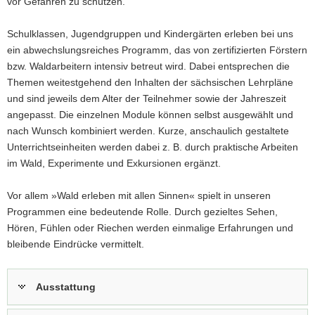
vor Gefahren zu schützen.
a
v
Schulklassen, Jugendgruppen und Kindergärten erleben bei uns
i
ein abwechslungsreiches Programm, das von zertifizierten Förstern
g
bzw. Waldarbeitern intensiv betreut wird. Dabei entsprechen die
a
Themen weitestgehend den Inhalten der sächsischen Lehrpläne
t
und sind jeweils dem Alter der Teilnehmer sowie der Jahreszeit
i
angepasst. Die einzelnen Module können selbst ausgewählt und
o
nach Wunsch kombiniert werden. Kurze, anschaulich gestaltete
n
Unterrichtseinheiten werden dabei z. B. durch praktische Arbeiten
im Wald, Experimente und Exkursionen ergänzt.
Vor allem »Wald erleben mit allen Sinnen« spielt in unseren
Programmen eine bedeutende Rolle. Durch gezieltes Sehen,
Hören, Fühlen oder Riechen werden einmalige Erfahrungen und
bleibende Eindrücke vermittelt.
Ausstattung