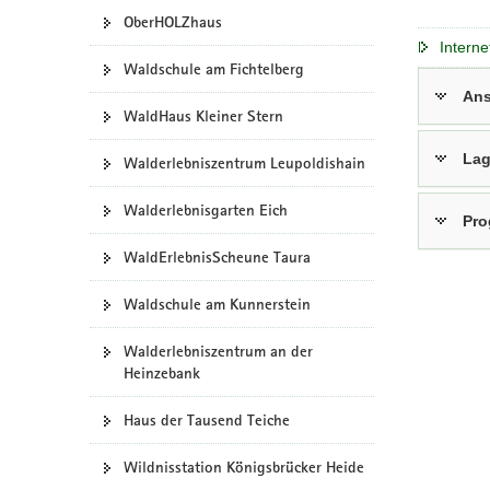
OberHOLZhaus
a
Interne
v
Waldschule am Fichtelberg
i
Ans
g
WaldHaus Kleiner Stern
a
t
Lag
Walderlebniszentrum Leupoldishain
i
o
Walderlebnisgarten Eich
Pr
n
WaldErlebnisScheune Taura
Waldschule am Kunnerstein
Walderlebniszentrum an der
Heinzebank
Haus der Tausend Teiche
Wildnisstation Königsbrücker Heide