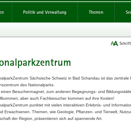
reifende
en
Politik und Verwaltung
Themen
Se
Schrif
onalparkzentrum
t
nalparkZentrum Sächsische Schweiz in Bad Schandau ist das zentrale
onszentrum des Nationalparks.
m einen Besuchermagnet, zum anderen Begegnungs- und Bildungsstätte
willkommen, aber auch Fachbesucher kommen auf ihre Kosten!
alparkZentrum punktet mit vielen interaktiven Erlebnis- und Informati
nd Erwachsenen. Themen, wie Geologie, Pflanzen- und Tierwelt, Nutz
schaft der Region, präsentieren sich auf spannende Art.