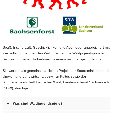
a
v
i
g
a
t
i
o
Spaß, frische Luft, Geschicklichkeit und Abenteuer angereichert mit
n
wertvollen Infos über den Wald machen die Waldjugendspiele in
Sachsen für jeden Teilnehmer zu einem nachhaltigen Erlebnis.
Sie werden als gemeinschaftliches Projekt der Staatsministerien für
Umwelt und Landwirtschaft bzw. für Kultus sowie der
Schutzgemeinschaft Deutscher Wald, Landesverband Sachsen e.V.
(SDW), durchgeführt.
Was sind Waldjugendspiele?