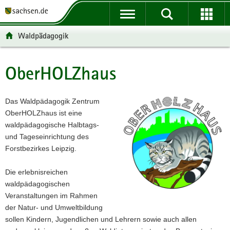
P
P
H
F
o
o
a
o
r
r
u
o
Waldpädagogik
t
t
p
t
a
a
t
e
l
l
i
r
OberHOLZhaus
Hauptinhalt
ü
n
n
-
b
a
h
B
e
v
a
e
Das Waldpädagogik Zentrum
r
i
l
r
OberHOLZhaus ist eine
g
g
t
e
waldpädagogische Halbtags-
r
a
i
und Tageseinrichtung des
e
t
c
Forstbezirkes Leipzig.
i
i
h
f
o
Die erlebnisreichen
e
n
waldpädagogischen
n
Veranstaltungen im Rahmen
d
der Natur- und Umweltbildung
e
sollen Kindern, Jugendlichen und Lehrern sowie auch allen
N