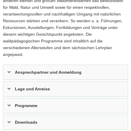
anderen kleinen und großen Waldinteressierten das Bewusstsein
a
für Wald, Natur und Umwelt sowie für einen respektvollen,
v
verantwortungsvollen und nachhaltigen Umgang mit natürlichen
i
Ressourcen stärken und verankern. So werden u. a. Führungen,
g
Exkursionen, Ausstellungen, Fortbildungen und Vorträge unter
a
diesem wichtigen Gesichtspunkt angeboten. Die
t
waldpädagogischen Programme sind inhaltlich auf die
i
verschiedenen Altersstufen und dem sächsischen Lehrplan
o
angepasst.
n
Ansprechpartner und Anmeldung
Lage und Anreise
Programme
Downloads